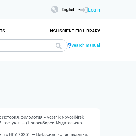
Login
English
TS
NSU SCIENTIFIC LIBRARY
Search manual
История, филология = Vestnik Novosibirsk
б. гос. ун-т. — (Новосибирск: Издательско-
ентр НГУ, 2025). — Цифровая копия издания: