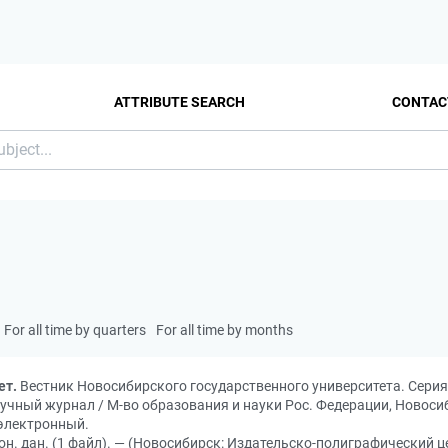
ATTRIBUTE SEARCH
CONTAC
For all time by quarters
For all time by months
ет.
Вестник Новосибирского государственного университета. Серия: 
gy: научный журнал / М-во образования и науки Рос. Федерации, Новоси
 электронный.
он. дан. (1 файл). — (Новосибирск: Издательско-полиграфический ц