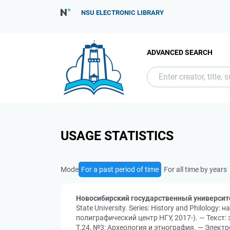
NSU ELECTRONIC LIBRARY
ADVANCED SEARCH
USAGE STATISTICS
Mode
For a past period of time
For all time by years
Новосибирский государственный университ
State University. Series: History and Philolo
полиграфический центр НГУ, 2017-). — Текст:
Т.24, №3: Археология и этнография. — Электр