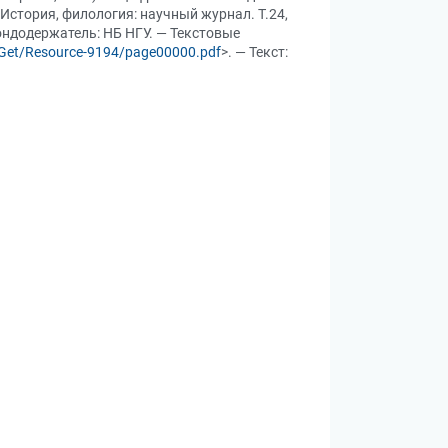
История, филология: научный журнал. Т.24,
 Фондодержатель: НБ НГУ. — Текстовые
b/Get/Resource-9194/page00000.pdf
>. — Текст: