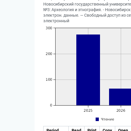
Новосибирский государственный университет
№3: Археология и этнография. - Новосибирск :
электрон. данные. — Свободный доступ из сет
электронный
Period
Read
Print
Copy
Open