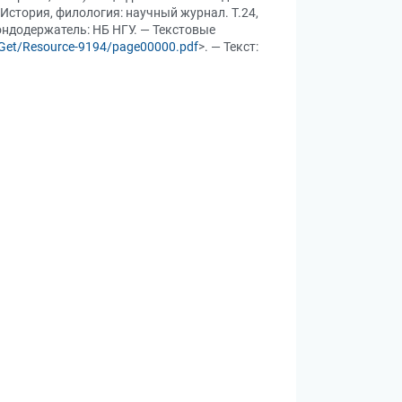
История, филология: научный журнал. Т.24,
 Фондодержатель: НБ НГУ. — Текстовые
b/Get/Resource-9194/page00000.pdf
>. — Текст: