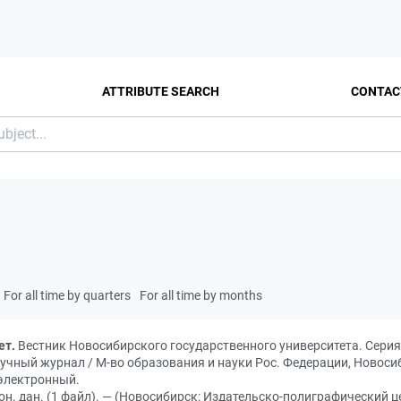
ATTRIBUTE SEARCH
CONTAC
For all time by quarters
For all time by months
ет.
Вестник Новосибирского государственного университета. Серия: 
gy: научный журнал / М-во образования и науки Рос. Федерации, Новоси
 электронный.
он. дан. (1 файл). — (Новосибирск: Издательско-полиграфический ц