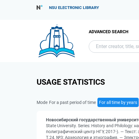
NSU ELECTRONIC LIBRARY
ADVANCED SEARCH
USAGE STATISTICS
Mode
For a past period of time
For all time by years
Новосибирский государственный университ
State University. Series: History and Philolo
полиграфический центр НГУ, 2017-). — Текст:
Т.24, №3: Археология и этнография. — Электр