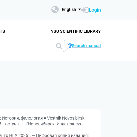
Login
English
TS
NSU SCIENTIFIC LIBRARY
Search manual
История, филология = Vestnik Novosibirsk
б. гос. ун-т. — (Новосибирск: Издательско-
ентр НГУ, 2025). — Цифровая копия издания: