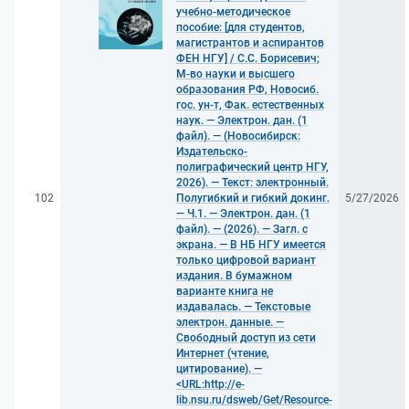
учебно-методическое
пособие: [для студентов,
магистрантов и аспирантов
ФЕН НГУ] / С.С. Борисевич;
М-во науки и высшего
образования РФ, Новосиб.
гос. ун-т, Фак. естественных
наук. — Электрон. дан. (1
файл). — (Новосибирск:
Издательско-
полиграфический центр НГУ,
2026). — Текст: электронный.
102
Полугибкий и гибкий докинг.
5/27/2026
— Ч.1. — Электрон. дан. (1
файл). — (2026). — Загл. с
экрана. — В НБ НГУ имеется
только цифровой вариант
издания. В бумажном
варианте книга не
издавалась. — Текстовые
электрон. данные. —
Свободный доступ из сети
Интернет (чтение,
цитирование). —
<URL:http://e-
lib.nsu.ru/dsweb/Get/Resource-