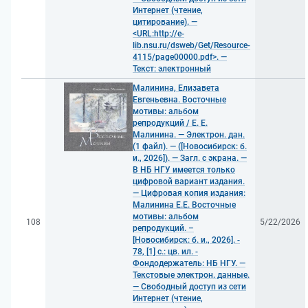
Интернет (чтение,
цитирование). —
<URL:http://e-
lib.nsu.ru/dsweb/Get/Resource-
4115/page00000.pdf>. —
Текст: электронный
Малинина, Елизавета
Евгеньевна. Восточные
мотивы: альбом
репродукций / Е. Е.
Малинина. — Электрон. дан.
(1 файл). — ([Новосибирск: б.
и., 2026]). — Загл. с экрана. —
В НБ НГУ имеется только
цифровой вариант издания.
— Цифровая копия издания:
Малинина Е.Е. Восточные
мотивы: альбом
108
5/22/2026
репродукций. –
[Новосибирск: б. и., 2026]. -
78, [1] с.: цв. ил. -
Фондодержатель: НБ НГУ. —
Текстовые электрон. данные.
— Свободный доступ из сети
Интернет (чтение,