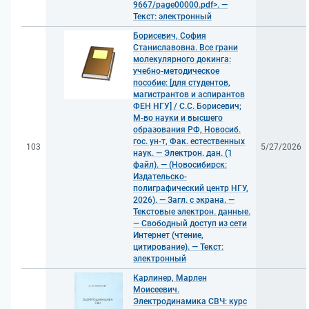
9667/page00000.pdf>. —
Текст: электронный
Борисевич, София
Станиславовна. Все грани
молекулярного докинга:
учебно-методическое
пособие: [для студентов,
магистрантов и аспирантов
ФЕН НГУ] / С.С. Борисевич;
М-во науки и высшего
образования РФ, Новосиб.
гос. ун-т, Фак. естественных
103
5/27/2026
наук. — Электрон. дан. (1
файл). — (Новосибирск:
Издательско-
полиграфический центр НГУ,
2026). — Загл. с экрана. —
Текстовые электрон. данные.
— Свободный доступ из сети
Интернет (чтение,
цитирование). — Текст:
электронный
Карлинер, Марлен
Моисеевич.
Электродинамика СВЧ: курс