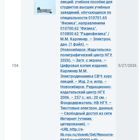
лекций; учебное пособие для
студентов высших учебных
заведений, обучающихся по
специальности 010701.65
"Физика", направлениям
010700.62 "Физика",
010800.62 "Радиофизика" /
М.М. Карлинер. — Электрон.
дан. (1 файл). —
(Новосибирск: Издательско-
полиграфический центр НГУ,
2026). — Загл. с экрана. —
104
Цифровая копия издания:
5/27/2026
Карлинер М.М.
Электродинамика СВЧ: курс
лекций. – Изд. 2-е, испр. –
Новосибирск: Редакционно-
издательский центр НГУ,
2006. – 257 с.: ил.; 20 см. -
Фондодержатель: НБ НГУ. —
Текстовые электрон. данные.
— Свободный доступ из сети
Интернет (чтение,
цитирование). —
<URL:http://e-
lib.nsu.ru/dsweb/Get/Resource-