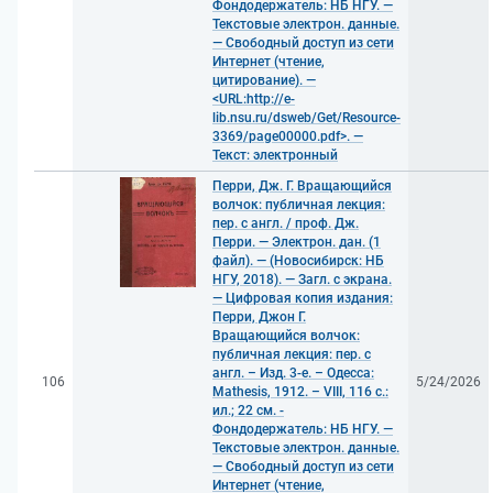
Фондодержатель: НБ НГУ. —
Текстовые электрон. данные.
— Свободный доступ из сети
Интернет (чтение,
цитирование). —
<URL:http://e-
lib.nsu.ru/dsweb/Get/Resource-
3369/page00000.pdf>. —
Текст: электронный
Перри, Дж. Г. Вращающийся
волчок: публичная лекция:
пер. с англ. / проф. Дж.
Перри. — Электрон. дан. (1
файл). — (Новосибирск: НБ
НГУ, 2018). — Загл. с экрана.
— Цифровая копия издания:
Перри, Джон Г.
Вращающийся волчок:
публичная лекция: пер. с
англ. – Изд. 3-е. – Одесса:
106
5/24/2026
Mathesis, 1912. – VIII, 116 с.:
ил.; 22 см. -
Фондодержатель: НБ НГУ. —
Текстовые электрон. данные.
— Свободный доступ из сети
Интернет (чтение,