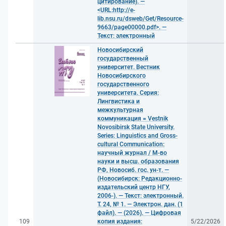
цитирование). —
<URL:http://e-
lib.nsu.ru/dsweb/Get/Resource-
9663/page00000.pdf>. —
Текст: электронный
Новосибирский
государственный
университет. Вестник
Новосибирского
государственного
университета. Серия:
Лингвистика и
межкультурная
коммуникация = Vestnik
Novosibirsk State University.
Series: Linguistics and Gross-
cultural Communication:
научный журнал / М-во
науки и высш. образования
РФ, Новосиб. гос. ун-т. —
(Новосибирск: Редакционно-
издательский центр НГУ,
2006-). — Текст: электронный.
Т. 24, № 1. — Электрон. дан. (1
файл). — (2026). — Цифровая
109
копия издания:
5/22/2026