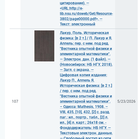
цитирование). —
<URL:http://e-
lib.nsu.ru/dsweb/Get/Resource-
3802/page00000.pdf>. —
Текст: электронный
Лакур, Поль. Историческая
физика: [в 2 т.] / П. Лакур и Я.
Аппель; пер. с нем. под ред.
"Вестника опытной физики и
элементарной математики".
— Электрон. дан. (1 файл). —
(Новосибирск: НБ НГУ, 2018).
— Загл. с экрана. —
Цифровая копия издания:
Лакур П., Аппель Я.
Историческая физика: [в 2 т.]
/ пер. с нем. под ред.
"Вестника опытной физики и
107
элементарной математики".
5/23/2026
– Одесса: Mathesis, 1908. –
VIII, 435, [10], 432, [2] с. разд.
паг.: ил., портр., табл., [2] л.
ил., [4] л. карт.; 26x18 см. -
Фондодержатель: НБ НГУ. —
Текстовые электрон. данные.
— Свободный доступ из сети