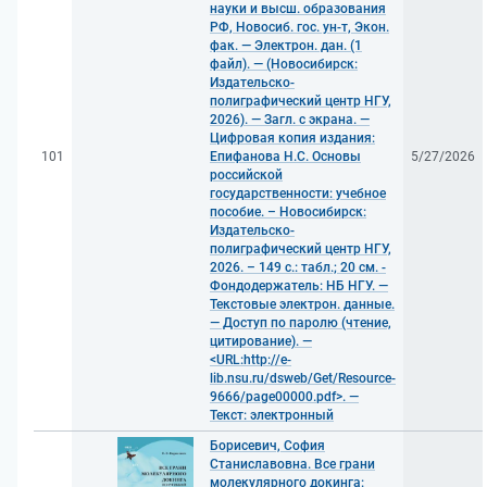
науки и высш. образования
РФ, Новосиб. гос. ун-т, Экон.
фак. — Электрон. дан. (1
файл). — (Новосибирск:
Издательско-
полиграфический центр НГУ,
2026). — Загл. с экрана. —
Цифровая копия издания:
101
Епифанова Н.С. Основы
5/27/2026
российской
государственности: учебное
пособие. – Новосибирск:
Издательско-
полиграфический центр НГУ,
2026. – 149 с.: табл.; 20 см. -
Фондодержатель: НБ НГУ. —
Текстовые электрон. данные.
— Доступ по паролю (чтение,
цитирование). —
<URL:http://e-
lib.nsu.ru/dsweb/Get/Resource-
9666/page00000.pdf>. —
Текст: электронный
Борисевич, София
Станиславовна. Все грани
молекулярного докинга: