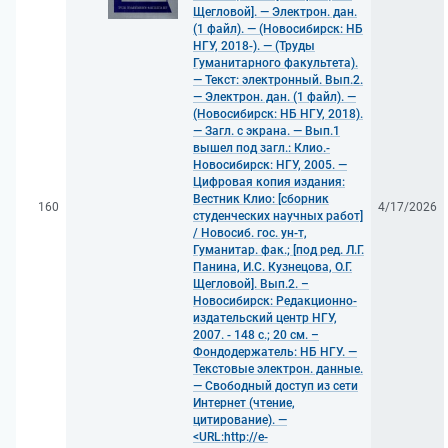
Щегловой]. — Электрон. дан.
(1 файл). — (Новосибирск: НБ
НГУ, 2018-). — (Труды
Гуманитарного факультета).
— Текст: электронный. Вып.2.
— Электрон. дан. (1 файл). —
(Новосибирск: НБ НГУ, 2018).
— Загл. с экрана. — Вып.1
вышел под загл.: Клио.-
Новосибирск: НГУ, 2005. —
Цифровая копия издания:
Вестник Клио: [сборник
160
4/17/2026
студенческих научных работ]
/ Новосиб. гос. ун-т,
Гуманитар. фак.; [под ред. Л.Г.
Панина, И.С. Кузнецова, О.Г.
Щегловой]. Вып.2. –
Новосибирск: Редакционно-
издательский центр НГУ,
2007. - 148 с.; 20 см. –
Фондодержатель: НБ НГУ. —
Текстовые электрон. данные.
— Свободный доступ из сети
Интернет (чтение,
цитирование). —
<URL:http://e-