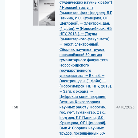
студенческих научных работ]
/ Новосиб. гос. ун-т,
Гуманитар. фак.; [под ред. Л.Г.
Панина, И.С. Кузнецова, О.Г.
Щегловой]. — Электрон. дан.
(1 файл). — (Новосибирск: НБ
НГУ, 2018-). — (Труды
Гуманитарного факультета).
— Текст: электронный.
Cборник научных трудов,
посвящённый 50-летию
гуманитарного факультета
Новосибирского
государственного
университета. — Вып.4. —
Электрон. дан. (1 файл). —
(Новосибирск: НБ НГУ, 2018).
— Загл. с экрана. —
Цифровая копия издания:
Вестник Клио: сборник
158
научных работ / Новосиб.
4/18/2026
гос. ун-т, Гуманитар. фак.;
[под ред. Л.Г. Панина, И.С.
Кузнецова, О.Г. Щегловой].
Вып.4: Cборник научных
трудов, посвящённый 50-