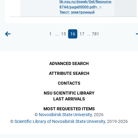
lib.nsu.ru/dsweb/Get/Resource-
8744/page00000.pdf>. —
Текст: электронный
...
...
1
15
16
17
781
ADVANCED SEARCH
ATTRIBUTE SEARCH
CONTACTS
NSU SCIENTIFIC LIBRARY
LAST ARRIVALS
MOST REQUESTED ITEMS
©
Novosibirsk State University
, 2026
©
Scientific Library of Novosibirsk State University
, 2019-2026