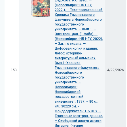
[ред.-сост. А.С. Зуев]. —
(Новосибирск: НБ НГУ,
2022-). — Текст: электронный.
Хроника Гуманитарного
факультета Новосибирского
государственного
университета. — Вып.1. —
Электрон. дан. (1 файл). —
(Новосибирск: НБ НГУ, 2022).
— Загл. с экрана. —
Цифровая копия издания:
Логос: историко-
литературный альманах.
Вып.1: Хроника
Гуманитарного факультета
153
4/22/2026
Новосибирского
государственного
университета. –
Новосибирск:
Новосибирский
государственный
университет, 1997. – 80 с.:
ил.; 30x20 см. -
Фондодержатель: НБ НГУ. —
Текстовые электрон. данные.
— Свободный доступ из сети
Интернет (чтение,