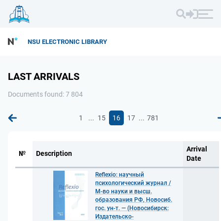
NSU ELECTRONIC LIBRARY
LAST ARRIVALS
Documents found: 7 804
...
...
1
15
16
17
781
Arrival
№
Description
Date
Reflexio: научный
психологический журнал /
М-во науки и высш.
образования РФ, Новосиб.
гос. ун-т. — (Новосибирск:
Издательско-