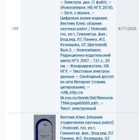
— Электрон. дан. (1 файл). —
(Новосибирск: НБ НГУ, 2018).
— Загл. с экрана. —
Цифровая копия издания:
Вестник Клио: сборник
159
научных работ / Новосиб.
4/17/2026
гос. ун-т, Гуманитар. фак.;
[под ред. Л.Г. Панина, И.С.
Кузнецова, О.Г. Щегловой].
Вып.3. – Новосибирск:
Редакционно-издательский
центр НГУ, 2007. - 131 с.; 20
см. – Фондодержатель: НБ
НГУ. — Текстовые электрон.
данные. — Свободный доступ
из сети Интернет (чтение,
цитирование). —
<URL:http://e-
lib.nsu.ru/dsweb/Get/Resource-
7984/page00000.pdf>. —
Текст: электронный
Вестник Клио: [сборник
студенческих научных работ]
/ Новосиб. гос. ун-т,
Гуманитар. фак.; [под ред. Л.Г.
Панина, И.С. Кузнецова, О.Г.