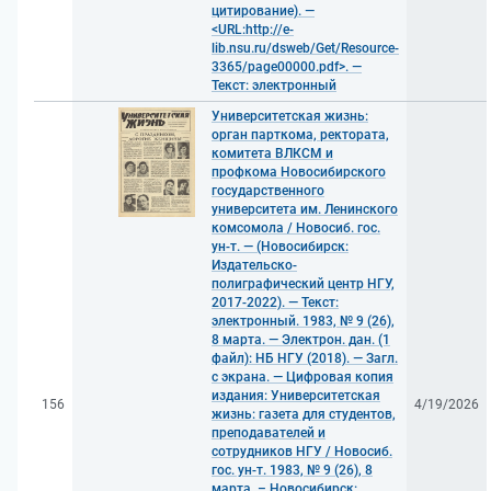
цитирование). —
<URL:http://e-
lib.nsu.ru/dsweb/Get/Resource-
3365/page00000.pdf>. —
Текст: электронный
Университетская жизнь:
орган парткома, ректората,
комитета ВЛКСМ и
профкома Новосибирского
государственного
университета им. Ленинского
комсомола / Новосиб. гос.
ун-т. — (Новосибирск:
Издательско-
полиграфический центр НГУ,
2017-2022). — Текст:
электронный. 1983, № 9 (26),
8 марта. — Электрон. дан. (1
файл): НБ НГУ (2018). — Загл.
с экрана. — Цифровая копия
издания: Университетская
156
4/19/2026
жизнь: газета для студентов,
преподавателей и
сотрудников НГУ / Новосиб.
гос. ун-т. 1983, № 9 (26), 8
марта. – Новосибирск: