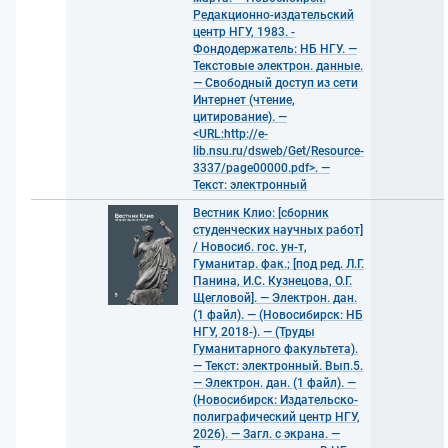
Редакционно-издательский
центр НГУ, 1983. -
Фондодержатель: НБ НГУ. —
Текстовые электрон. данные.
— Свободный доступ из сети
Интернет (чтение,
цитирование). —
<URL:http://e-
lib.nsu.ru/dsweb/Get/Resource-
3337/page00000.pdf>. —
Текст: электронный
Вестник Клио: [сборник
студенческих научных работ]
/ Новосиб. гос. ун-т,
Гуманитар. фак.; [под ред. Л.Г.
Панина, И.С. Кузнецова, О.Г.
Щегловой]. — Электрон. дан.
(1 файл). — (Новосибирск: НБ
НГУ, 2018-). — (Труды
Гуманитарного факультета).
— Текст: электронный. Вып.5.
— Электрон. дан. (1 файл). —
(Новосибирск: Издательско-
полиграфический центр НГУ,
2026). — Загл. с экрана. —