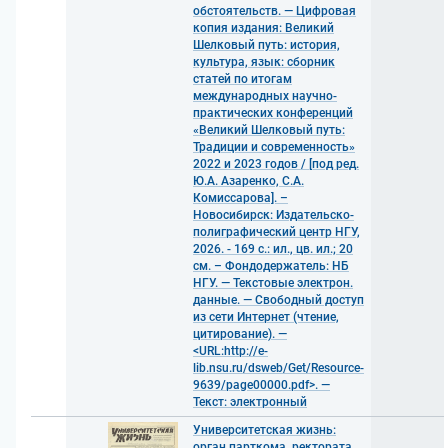
обстоятельств. — Цифровая
копия издания: Великий
Шелковый путь: история,
культура, язык: сборник
статей по итогам
международных научно-
практических конференций
«Великий Шелковый путь:
Традиции и современность»
2022 и 2023 годов / [под ред.
Ю.А. Азаренко, С.А.
Комиссарова]. –
Новосибирск: Издательско-
полиграфический центр НГУ,
2026. - 169 с.: ил., цв. ил.; 20
см. – Фондодержатель: НБ
НГУ. — Текстовые электрон.
данные. — Свободный доступ
из сети Интернет (чтение,
цитирование). —
<URL:http://e-
lib.nsu.ru/dsweb/Get/Resource-
9639/page00000.pdf>. —
Текст: электронный
Университетская жизнь:
орган парткома, ректората,