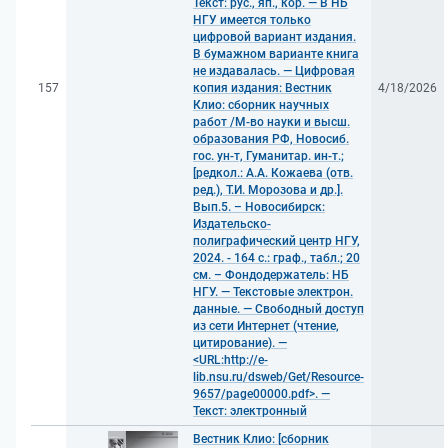
Текст: рус., яп., кор. — В НБ
НГУ имеется только
цифровой вариант издания.
В бумажном варианте книга
не издавалась. — Цифровая
157
копия издания: Вестник
4/18/2026
Клио: сборник научных
работ /М-во науки и высш.
образования РФ, Новосиб.
гос. ун-т, Гуманитар. ин-т.;
[редкол.: А.А. Кожаева (отв.
ред.), Т.И. Морозова и др.].
Вып.5. – Новосибирск:
Издательско-
полиграфический центр НГУ,
2024. - 164 с.: граф., табл.; 20
см. – Фондодержатель: НБ
НГУ. — Текстовые электрон.
данные. — Свободный доступ
из сети Интернет (чтение,
цитирование). —
<URL:http://e-
lib.nsu.ru/dsweb/Get/Resource-
9657/page00000.pdf>. —
Текст: электронный
Вестник Клио: [сборник