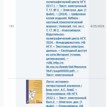
полиграфический центр НГУ,
2017-). — Текст: электронный.
Т. 17, № 2. — Электрон. дан. (1
файл). — (2024). — Цифровая
копия издания: Reflexio :
научный психологический
151
журнал / Новосиб. гос. ун-т.
4/25/2026
Т. 17, № 2. - Новосибирск:
Издательско-
полиграфический центр НГУ,
2024. - Фондодержатель: НБ
НГУ. — Текстовые электрон.
данные. — Свободный доступ
из сети Интернет (чтение,
цитирование). —
<URL:http://e-
lib.nsu.ru/dsweb/Get/Resource-
9641/page00000.pdf>. —
Текст: электронный
Логос: историко-
литературный альманах /
[ред.-сост. А.С. Зуев]. —
(Новосибирск: НБ НГУ,
2022-). — Текст: электронный.
Вып.2. — Электрон. дан. (1
файл). — (Новосибирск: НБ