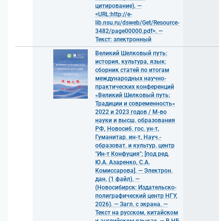
цитирование). —
<URL:http://e-
lib.nsu.ru/dsweb/Get/Resource-
3482/page00000.pdf>. —
Текст: электронный
Великий Шелковый путь:
история, культура, язык:
сборник статей по итогам
международных научно-
практических конференций
«Великий Шелковый путь:
Традиции и современность»
2022 и 2023 годов / М-во
науки и высш. образования
РФ, Новосиб. гос. ун-т,
Гуманитар. ин-т, Науч.-
образоват. и культур. центр
"Ин-т Конфуция"; [под ред.
Ю.А. Азаренко, С.А.
Комиссарова]. — Электрон.
дан. (1 файл). —
(Новосибирск: Издательско-
полиграфический центр НГУ,
2026). — Загл. с экрана. —
Текст на русском, китайском