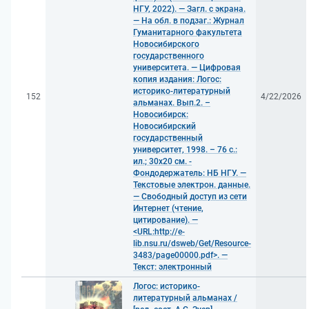
НГУ, 2022). — Загл. с экрана.
— На обл. в подзаг.: Журнал
Гуманитарного факультета
Новосибирского
государственного
университета. — Цифровая
копия издания: Логос:
историко-литературный
152
4/22/2026
альманах. Вып.2. –
Новосибирск:
Новосибирский
государственный
университет, 1998. – 76 с.:
ил.; 30x20 см. -
Фондодержатель: НБ НГУ. —
Текстовые электрон. данные.
— Свободный доступ из сети
Интернет (чтение,
цитирование). —
<URL:http://e-
lib.nsu.ru/dsweb/Get/Resource-
3483/page00000.pdf>. —
Текст: электронный
Логос: историко-
литературный альманах /