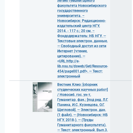
летию гуманитарного
факультета Новосибирского
государственного
университета. –
Новосибирск: Редакционно-
издательский центр НГУ,
2014. - 117 с.; 20 см. –
Фондодержатель: НБ НГУ. —
Текстовые электрон. данные.
— Свободный доступ из сети
Интернет (чтение,
цитирование). —
<URL:http://e-
lib.nsu.ru/dsweb/Get/Resource-
454/page001.pdf>. — Текст:
электронный
Вестник Клио: [сборник
студенческих научных работ]
/ Новосиб. гос. ун-т,
Гуманитар. фак.; [под ред. Л.Г.
Панина, И.С. Кузнецова, О.Г.
Щегловой]. — Электрон. дан.
(1 файл). — (Новосибирск: НБ
НГУ, 2018-). — (Труды
Гуманитарного факультета).
— Текст: электронный. Вып.3.