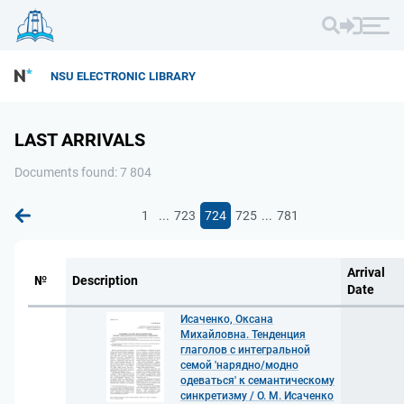
NSU ELECTRONIC LIBRARY
LAST ARRIVALS
Documents found: 7 804
...
...
1
723
724
725
781
Arrival
№
Description
Date
Исаченко, Оксана
Михайловна. Тенденция
глаголов с интегральной
семой 'нарядно/модно
одеваться' к семантическому
синкретизму / О. М. Исаченко