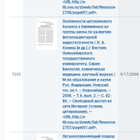
<URL:http://e-
lib.nsu.ru/dsweb/Get/Resource-
2708/page001.pdf>.
Особенности цитокинового
баланса у беременных из
группы риска по развитию
фетоплацентарной
недостаточности / Н. А.
Хонина [и др.] // Вестник
Новосибирского
государственного
университета. Серия:
Биология, клиническая
7235
медицина: научный журнал /
9/17/2008
М-во образования и науки
Рос. Федерации, Новосиб.
гос. ун-т. – Новосибирск. –
2008. – Т. 6, вып. 2. — С. 82-
86. — Свободный доступ из
сети Интернет (чтение,
цитирование). —
<URL:http://e-
lib.nsu.ru/dsweb/Get/Resource-
2707/page001.pdf>.
Органосохраняющий подход