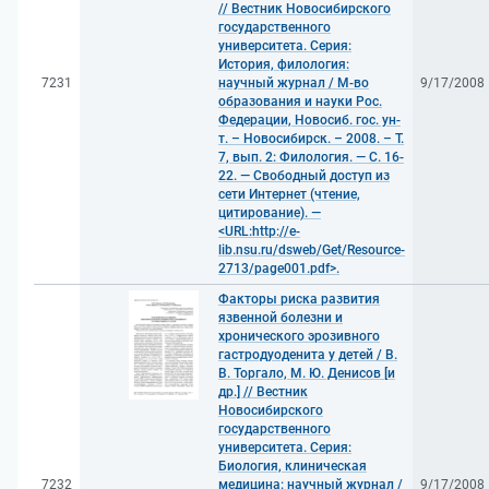
// Вестник Новосибирского
государственного
университета. Серия:
История, филология:
7231
научный журнал / М-во
9/17/2008
образования и науки Рос.
Федерации, Новосиб. гос. ун-
т. – Новосибирск. – 2008. – Т.
7, вып. 2: Филология. — С. 16-
22. — Свободный доступ из
сети Интернет (чтение,
цитирование). —
<URL:http://e-
lib.nsu.ru/dsweb/Get/Resource-
2713/page001.pdf>.
Факторы риска развития
язвенной болезни и
хронического эрозивного
гастродуоденита у детей / В.
В. Торгало, М. Ю. Денисов [и
др.] // Вестник
Новосибирского
государственного
университета. Серия:
Биология, клиническая
7232
медицина: научный журнал /
9/17/2008