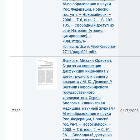
М-во образования и науки
Рос. Федерации, Новосиб.
гос. ун-т. – Новосибирск. –
2008. – Т. 6, вып. 2. — С. 102-
105. — Свободный доступ из
сети Интернет (чтение,
цитирование). —
<URL:http://e-
lib.nsu.ru/dsweb/Get/Resource-
2711/page001.pdf>.
Денисов, Михаил Юрьевич.
Стратегия коррекции
дисфункции кишечника у
детей грудного и раннего
возраста / М. Ю. Денисов //
Вестник Новосибирского
государственного
университета. Серия:
Биология, клиническая
медицина: научный журнал /
7233
9/17/2008
М-во образования и науки
Рос. Федерации, Новосиб.
гос. ун-т. – Новосибирск. –
2008. – Т. 6, вып. 2. — С. 91-
96. — Свободный доступ из