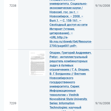
университета. Социально-
7238
9/16/2008
экономические науки /
Новосиб. гос. ун-т. –
Новосибирск. – 2008. –
Вып.1. — С. 158-161. —
Свободный доступ из сети
Интернет (чтение,
цитирование). —
<URL:http://e-
lib.nsu.ru/dsweb/Get/Resource-
2700/page001.pdf>.
Опарин, Григорий Андреевич.
Ребус - интеллектуальный
решатель комбинаторных
задач в булевых
ограничениях / Г. А. Опарин,
В. Г. Богданова // Вестник
Новосибирского
государственного
университета. Серия:
Информационные
технологии = Vestnik
Novosibirsk State University.
7239
Series: Information
9/16/2008
Technologies: научный