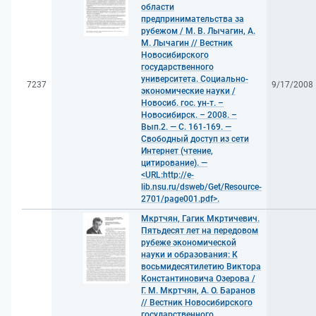
области
предпринимательства за
рубежом / М. В. Лычагин, А.
М. Лычагин // Вестник
Новосибирского
государственного
университета. Социально-
7237
9/17/2008
экономические науки /
Новосиб. гос. ун-т. –
Новосибирск. – 2008. –
Вып.2. — С. 161-169. —
Свободный доступ из сети
Интернет (чтение,
цитирование). —
<URL:http://e-
lib.nsu.ru/dsweb/Get/Resource-
2701/page001.pdf>.
Мкртчян, Гагик Мкртичевич.
Пятьдесят лет на передовом
рубеже экономической
науки и образования: К
восьмидесятилетию Виктора
Константиновича Озерова /
Г. М. Мкртчян, А. О. Баранов
// Вестник Новосибирского
государственного