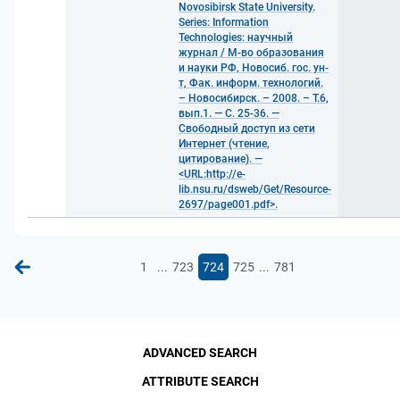
Novosibirsk State University.
Series: Information
Technologies: научный
журнал / М-во образования
и науки РФ, Новосиб. гос. ун-
т, Фак. информ. технологий.
– Новосибирск. – 2008. – Т.6,
вып.1. — С. 25-36. —
Свободный доступ из сети
Интернет (чтение,
цитирование). —
<URL:http://e-
lib.nsu.ru/dsweb/Get/Resource-
2697/page001.pdf>.
...
...
1
723
724
725
781
ADVANCED SEARCH
ATTRIBUTE SEARCH