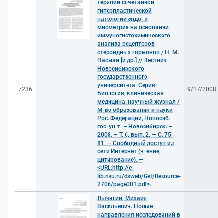
терапии сочетанной
гиперпластической
патологии эндо- и
миометрия на основании
иммуногистохимического
анализа рецепторов
стероидных гормонов / Н. М.
Пасман [и др.] // Вестник
Новосибирского
государственного
университета. Серия:
7236
9/17/2008
Биология, клиническая
медицина: научный журнал /
М-во образования и науки
Рос. Федерации, Новосиб.
гос. ун-т. – Новосибирск. –
2008. – Т. 6, вып. 2. — С. 75-
81. — Свободный доступ из
сети Интернет (чтение,
цитирование). —
<URL:http://e-
lib.nsu.ru/dsweb/Get/Resource-
2706/page001.pdf>.
Лычагин, Михаил
Васильевич. Новые
направления исследований в