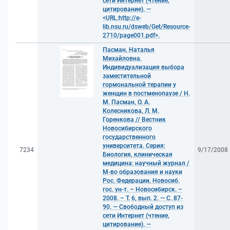
сети Интернет (чтение,
цитирование). —
<URL:http://e-
lib.nsu.ru/dsweb/Get/Resource-
2710/page001.pdf>.
Пасман, Наталья
Михайловна.
Индивидуализация выбора
заместительной
гормональной терапии у
женщин в постменопаузе / Н.
М. Пасман, О. А.
Колесникова, Л. М.
Горенкова // Вестник
Новосибирского
государственного
университета. Серия:
7234
9/17/2008
Биология, клиническая
медицина: научный журнал /
М-во образования и науки
Рос. Федерации, Новосиб.
гос. ун-т. – Новосибирск. –
2008. – Т. 6, вып. 2. — С. 87-
90. — Свободный доступ из
сети Интернет (чтение,
цитирование). —