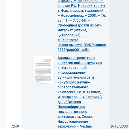
журнал / М-во образования
и науки РФ, Новосиб. гос. ун-
т, Фак. информ. технологий.
– Новосибирск. – 2008. – Т.6,
вып.1. — С. 60-68. —
Свободный доступ из сети
Интернет (чтение,
цитирование). —
<URL:http://e-
lib.nsu.ru/dsweb/Get/Resource-
2698/page001.pdf>.
Анализ и перспективы
развития инфраструктуры
интегрированной
информационно-
вычислительной сети
иркутского научно-
образовательного
комплекса / И. В. Бычков, Т.
И. Маджара, Г. А. Опарин [и
др.] // Вестник
Новосибирского
государственного
университета. Серия:
Информационные
7240
технологии = Vestnik
9/16/2008