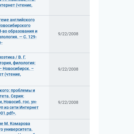
нтернет (чтение,
теме английского
 Новосибирского
М-во образования и
9/22/2008
илология. — С. 129-
e-
этика / В. Г.
тория, филология:
 – Новосибирск. –
9/22/2008
ет (чтение,
кого: проблемы и
тета. Серия:
 Новосиб. гос. ун-
9/22/2008
туп из сети Интернет
01.pdf>.
не М. Комарова
го университета.