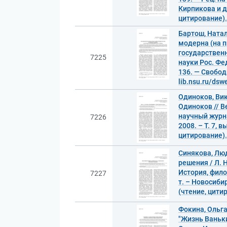
Кирпикова и д
цитирование).
Бартош, Ната
модерна (на п
государственн
7225
науки Рос. Фед
136. — Свобод
lib.nsu.ru/ds
Одиноков, Вик
Одиноков // В
научный журна
7226
2008. – Т. 7, 
цитирование).
Синякова, Лю
решения / Л. 
История, фило
7227
т. – Новосибир
(чтение, цити
Фокина, Ольг
"Жизнь Ваньки