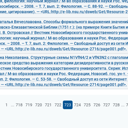
я, филология: научный журнал / М-во образования и науки Рос. Фе
овосибирск. – 2008. – Т. 7, вып. 2: Филология. — С. 88-92. — Свободн
ние, цитирование). — <URL:http://e-lib.nsu.ru/dsweb/Get/Resource-
Наталья Вячеславовна. Способы формального выражения значений
овско-Елизаветинской Библии (1751 г.): (на примере Книги Бытия 
Н. В. Островская // Вестник Новосибирского государственного унив
логия: научный журнал / М-во образования и науки Рос. Федерации,
ск. – 2008. – Т. 7, вып. 2: Филология. — Свободный доступ из сети 
 — <URL:http://e-lib.nsu.ru/dsweb/Get/Resource-2716/page001.pdf>.
на Николаевна. Структурные схемы N1VfN4/2 и VfN3N2 с глаголам
еское средство выражения категории дезидеративности в русском 
естник Новосибирского государственного университета. Серия: Ис
л / М-во образования и науки Рос. Федерации, Новосиб. гос. ун-т.
вып. 2: Филология. — С. 53-58. — Свободный доступ из сети Интернет
 — <URL:http://e-lib.nsu.ru/dsweb/Get/Resource-2714/page001.pdf>.
...
...
1
718
719
720
721
722
723
724
725
726
727
728