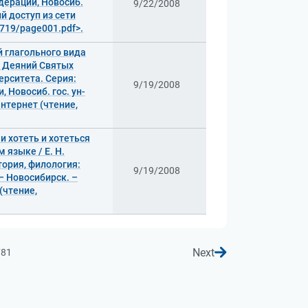
дерации, Новосиб.
9/22/2008
ый доступ из сети
2719/page001.pdf>.
 глагольного вида
и Деяний Святых
ерситета. Серия:
9/19/2008
 Новосиб. гос. ун-
Интернет (чтение,
и хотеть и хотеться
языке / Е. Н.
тория, филология:
9/19/2008
 – Новосибирск. –
 (чтение,
Next
781