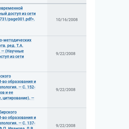
современной
дный доступ из сети
2731/page001.pdf>.
10/16/2008
но-методических
тв. ред. Т.А.
. — (Научные
9/22/2008
ступ из сети
рского
М-во образования и
илология. — С. 152-
9/22/2008
ов и ее
, цитирование). —
ибирского
М-во образования и
илология. — С. 137-
9/22/2008
Ф.П. Иванова, Л.В.