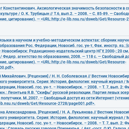
ег Константинович. Аксиологическая значимость безопасности в 
ультуре / О. К. Трубицын // Т.6, вып.2. – 2008. – С. 85-89. — Свобо
ние, цитирование). — <URL:http://e-lib.nsu.ru/dsweb/Get/Resource-
языки в научном и учебно-методическом аспектах: сборник науч
образования Рос. Федерации, Новосиб. гос. ун-т, Фак. иностр. яз.; [о
 Новосибирск: Редакционно-издательский центр НГУ, 2000-; 20 см
 / Федер. агентство по образованию, 2008. — 118 с. — Свободный до
ние, цитирование). — <URL:http://e-lib.nsu.ru/dsweb/Get/Resource-
0.pdf>.
 Михайлович. [Рецензия] / Н. Н. Соболевская // Вестник Новосиби
ого университета. Серия: История, филология: научный журнал / 
ерации, Новосиб. гос. ун-т. – Новосибирск. – 2008. – Т. 7, вып. 2: Ф
а кн.: Леонтьев Я.В. "Скифы" русской революции. Партия левых эсер
попутчики. М.,2007. — Свободный доступ из сети Интернет (чтение
-lib.nsu.ru/dsweb/Get/Resource-2728/page001.pdf>.
на Александровна. [Рецензия] / Н. А. Лукьянова // Вестник Новос
ого университета. Серия: История, филология: научный журнал / 
ерации, Новосиб. гос. ун-т. – Новосибирск. – 2008. – Т. 7, вып. 2: Ф
 кн.: Словарь русских говоров Приамурья. / Авт.-сост. О.Ю. Галуза, 