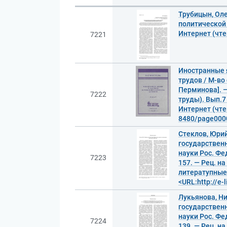
Трубицын, Ол
политической к
Интернет (чте
7221
Иностранные 
трудов / М-во 
Перминова]. —
7222
труды). Вып.7
Интернет (чте
8480/page0000
Стеклов, Юрий
государственн
науки Рос. Фед
7223
157. — Рец. н
литератупные 
<URL:http://e
Лукьянова, Ни
государственн
науки Рос. Фед
7224
139. — Рец. на