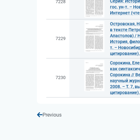
Серия: Истори
7228
гос. ун-т. – Н
Интернет (чте
Островская, 
в тексте Петр
Апастолов) / 
7229
История, фило
т. – Новосибир
цитирование).
Сорокина, Еле
как синтаксич
Сорокина // В
7230
научный журна
2008. – Т. 7, 
цитирование).
Previous