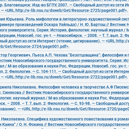
р. Благовещнск: Изд-во БГПУ, 2007. — Свободный доступ из сети И
 — <URL:http://e-lib.nsu.ru/dsweb/Get/Resource-2725/page001.pdf>.
лия Юрьевна. Роль мифологем в литературно-художественной сис
римере произведений Оскара Уайльда) / Н. Ю. Бартош // Вестник
ого университета. Серия: История, филология: научный журнал / 
ерации, Новосиб. гос. ун-т. – Новосибирск. – 2008. – Т. 7, вып. 2: Ф
ный доступ из сети Интернет (чтение, цитирование). — <URL:http://
web/Get/Resource-2724/page001.pdf>.
тор Георгиевич. Пьеса А.П. Чехова "Безотцовщина": философия и по
естник Новосибирского государственного университета. Серия: Ис
л / М-во образования и науки Рос. Федерации, Новосиб. гос. ун-т.
вып. 2: Филология. — С. 104-111. — Свободный доступ из сети Интерн
 — <URL:http://e-lib.nsu.ru/dsweb/Get/Resource-2722/page001.pdf>.
дмила Николаевна. Философия человека в творчестве А.Ф Писемс
Н. Синякова // Вестник Новосибирского государственного универси
логия: научный журнал / М-во образования и науки Рос. Федерации,
ск. – 2008. – Т. 7, вып. 2: Филология. — С. 93-98. — Свободный дос
рование). — <URL:http://e-lib.nsu.ru/dsweb/Get/Resource-2720/page0
а Николаевна. Специфика художественного повествования в рома
 Каина" / О. Н. Фокина // Вестник Новосибирского государственно