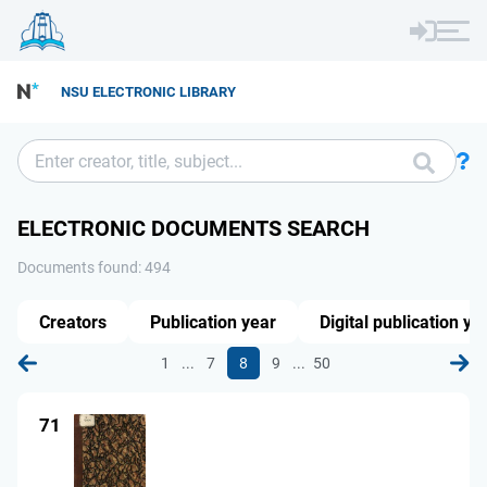
NSU ELECTRONIC LIBRARY
ELECTRONIC DOCUMENTS SEARCH
Documents found: 494
Creators
Publication year
Digital publication ye
...
...
1
7
8
9
50
71