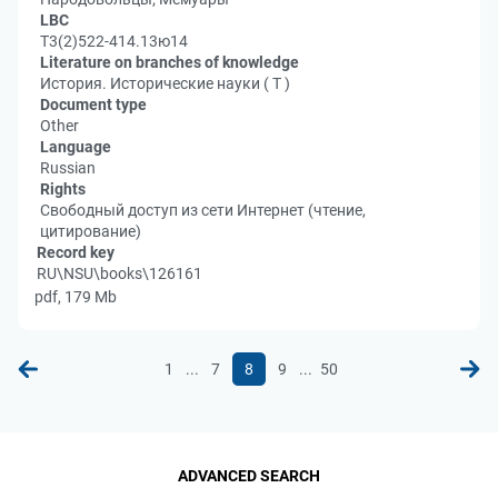
LBC
Т3(2)522-414.13ю14
Literature on branches of knowledge
История. Исторические науки ( Т )
Document type
Other
Language
Russian
Rights
Свободный доступ из сети Интернет (чтение,
цитирование)
Record key
RU\NSU\books\126161
pdf, 179 Mb
...
...
1
7
8
9
50
ADVANCED SEARCH