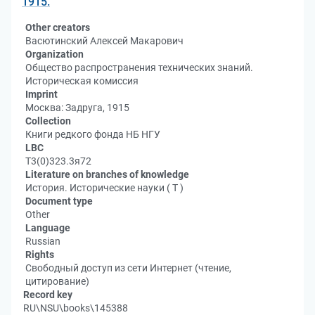
1915.
Other creators
Васютинский Алексей Макарович
Organization
Общество распространения технических знаний.
Историческая комиссия
Imprint
Москва: Задруга, 1915
Collection
Книги редкого фонда НБ НГУ
LBC
Т3(0)323.3я72
Literature on branches of knowledge
История. Исторические науки ( Т )
Document type
Other
Language
Russian
Rights
Свободный доступ из сети Интернет (чтение,
цитирование)
Record key
RU\NSU\books\145388