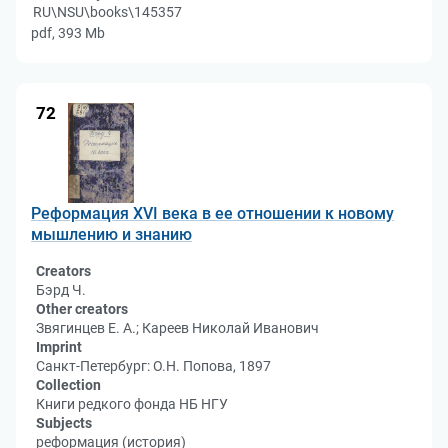
RU\NSU\books\145357
pdf, 393 Mb
72
Реформация XVI века в ее отношении к новому
мышлению и знанию
Creators
Бэрд Ч.
Other creators
Звягинцев Е. А.; Кареев Николай Иванович
Imprint
Санкт-Петербург: О.Н. Попова, 1897
Collection
Книги редкого фонда НБ НГУ
Subjects
реформация (история)