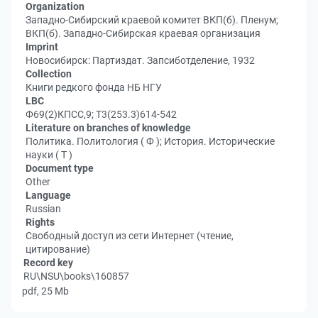
Organization
Западно-Сибирский краевой комитет ВКП(б). Пленум;
ВКП(б). Западно-Сибирская краевая организация
Imprint
Новосибирск: Партиздат. Запсиботделение, 1932
Collection
Книги редкого фонда НБ НГУ
LBC
Ф69(2)КПСС,9; Т3(253.3)614-542
Literature on branches of knowledge
Политика. Политология ( Ф ); История. Исторические
науки ( Т )
Document type
Other
Language
Russian
Rights
Свободный доступ из сети Интернет (чтение,
цитирование)
Record key
RU\NSU\books\160857
pdf, 25 Mb