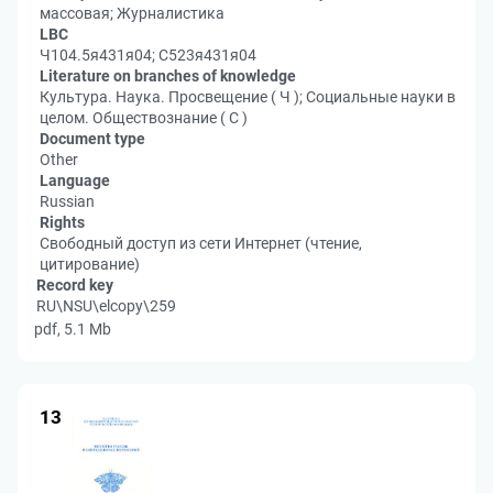
массовая; Журналистика
LBC
Ч104.5я431я04; С523я431я04
Literature on branches of knowledge
Культура. Наука. Просвещение ( Ч ); Социальные науки в
целом. Обществознание ( С )
Document type
Other
Language
Russian
Rights
Свободный доступ из сети Интернет (чтение,
цитирование)
Record key
RU\NSU\elcopy\259
pdf, 5.1 Mb
13