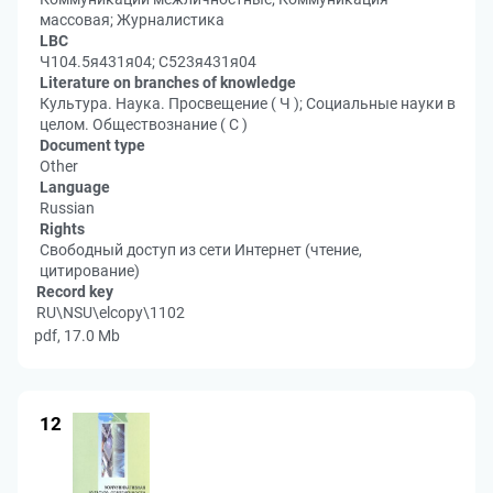
массовая; Журналистика
LBC
Ч104.5я431я04; С523я431я04
Literature on branches of knowledge
Культура. Наука. Просвещение ( Ч ); Социальные науки в
целом. Обществознание ( С )
Document type
Other
Language
Russian
Rights
Свободный доступ из сети Интернет (чтение,
цитирование)
Record key
RU\NSU\elcopy\1102
pdf, 17.0 Mb
12