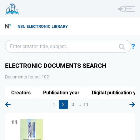
NSU ELECTRONIC LIBRARY
ELECTRONIC DOCUMENTS SEARCH
Documents found: 102
Creators
Publication year
Digital publication ye
...
1
2
3
11
11