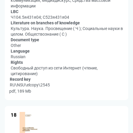
коммуникация; Медиадискурс; Средства массовой
информации
LBC
Ч104.5я431я04; С523я431я04
Literature on branches of knowledge
Культура. Наука. Просвещение ( Ч ); Социальные науки в
целом. Обществознание ( С )
Document type
Other
Language
Russian
Rights
Свободный доступ из сети Интернет (чтение,
цитирование)
Record key
RU\NSU\elcopy\2545
pdf, 189 Mb
18