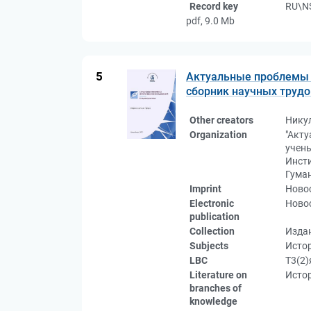
Record key
RU\N
pdf, 9.0 Mb
5
Актуальные проблемы 
сборник научных трудо
Other creators
Нику
Organization
"Акт
учены
Инсти
Гума
Imprint
Новос
Electronic
Новос
publication
Collection
Изда
Subjects
Истор
LBC
Т3(2)
Literature on
Истор
branches of
knowledge