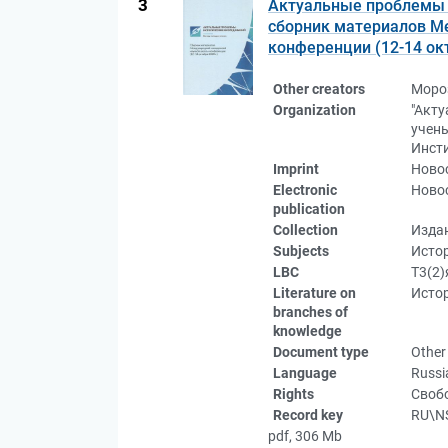
3
Актуальные проблемы и
сборник материалов М
конференции (12-14 окт
Other creators
Моро
Organization
"Акт
учен
Инсти
Imprint
Новос
Electronic
Новос
publication
Collection
Изда
Subjects
Исто
LBC
Т3(2)
Literature on
Истор
branches of
knowledge
Document type
Other
Language
Russi
Rights
Свобо
Record key
RU\N
pdf, 306 Mb