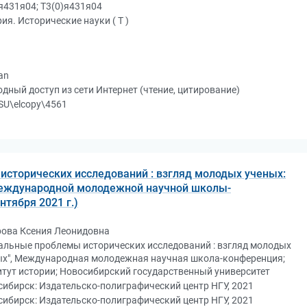
я431я04; Т3(0)я431я04
ия. Исторические науки ( Т )
an
дный доступ из сети Интернет (чтение, цитирование)
SU\elcopy\4561
сторических исследований : взгляд молодых ученых:
еждународной молодежной научной школы-
тября 2021 г.)
рова Ксения Леонидовна
альные проблемы исторических исследований : взгляд молодых
ых", Международная молодежная научная школа-конференция;
тут истории; Новосибирский государственный университет
ибирск: Издательско-полиграфический центр НГУ, 2021
ибирск: Издательско-полиграфический центр НГУ, 2021