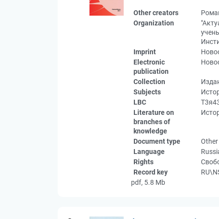
Other creators
Роман
Organization
"Акт
учены
Инсти
Imprint
Новос
Electronic
Новос
publication
Collection
Изда
Subjects
Исто
LBC
Т3я4
Literature on
Истор
branches of
knowledge
Document type
Other
Language
Russi
Rights
Свобо
Record key
RU\N
pdf, 5.8 Mb