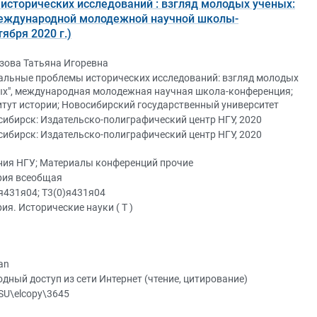
сторических исследований : взгляд молодых ученых:
еждународной молодежной научной школы-
ября 2020 г.)
зова Татьяна Игоревна
уальные проблемы исторических исследований: взгляд молодых
ых", международная молодежная научная школа-конференция;
тут истории; Новосибирский государственный университет
ибирск: Издательско-полиграфический центр НГУ, 2020
ибирск: Издательско-полиграфический центр НГУ, 2020
ния НГУ; Материалы конференций прочие
рия всеобщая
я431я04; Т3(0)я431я04
ия. Исторические науки ( Т )
an
дный доступ из сети Интернет (чтение, цитирование)
SU\elcopy\3645