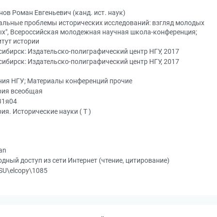
ов Роман Евгеньевич (канд. ист. наук)
уальные проблемы исторических исследований: взгляд молодых
х", Всероссийская молодежная научная школа-конференция;
тут истории
ибирск: Издательско-полиграфический центр НГУ, 2017
ибирск: Издательско-полиграфический центр НГУ, 2017
ния НГУ; Материалы конференций прочие
рия всеобщая
31я04
ия. Исторические науки ( Т )
an
дный доступ из сети Интернет (чтение, цитирование)
SU\elcopy\1085