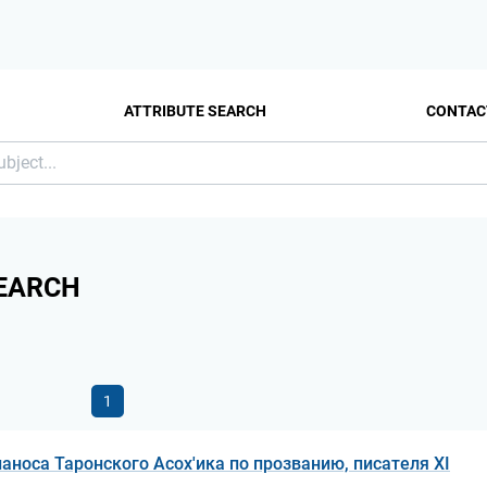
ATTRIBUTE SEARCH
CONTAC
EARCH
1
аноса Таронского Асох'ика по прозванию, писателя XI