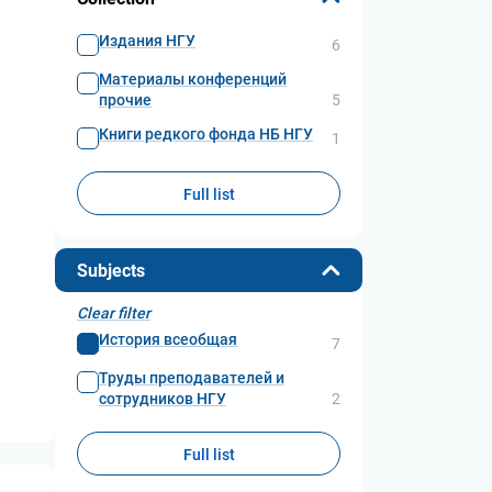
Издания НГУ
6
Материалы конференций
прочие
5
Книги редкого фонда НБ НГУ
1
Full list
Subjects
Clear filter
История всеобщая
7
Труды преподавателей и
сотрудников НГУ
2
Full list