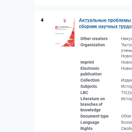
4
Актуальные проблемы 
сборник научных трудо
Other creators
Нику
Organization
"Акт
учены
Новос
Imprint
Новос
Electronic
Новос
publication
Collection
Изда
Subjects
Истор
LBC
Т3(2)
Literature on
Истор
branches of
knowledge
Document type
Other
Language
Russi
Rights
Свобо