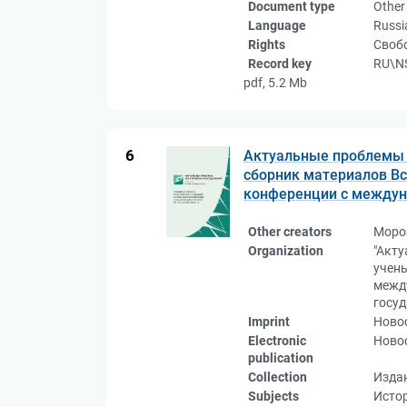
Document type
Other
Language
Russi
Rights
Свобо
Record key
RU\N
pdf, 5.2 Mb
6
Актуальные проблемы 
сборник материалов В
конференции с междуна
Other creators
Моро
Organization
"Акт
учены
межд
госу
Imprint
Новос
Electronic
Новос
publication
Collection
Изда
Subjects
Исто