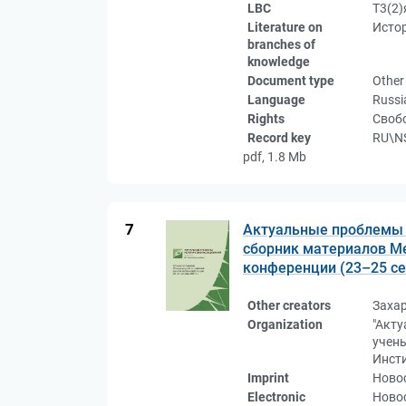
LBC
Т3(2)
Literature on
Истор
branches of
knowledge
Document type
Other
Language
Russi
Rights
Свобо
Record key
RU\N
pdf, 1.8 Mb
7
Актуальные проблемы и
сборник материалов М
конференции (23–25 сен
Other creators
Заха
Organization
"Акту
учен
Инсти
Imprint
Новос
Electronic
Новос