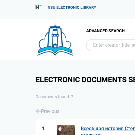
NSU ELECTRONIC LIBRARY
ADVANCED SEARCH
ELECTRONIC DOCUMENTS S
Documents found: 7
Previous
1
Всеобщая история Степ
столетия