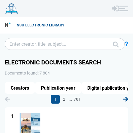
NSU ELECTRONIC LIBRARY
ELECTRONIC DOCUMENTS SEARCH
Documents found: 7 804
Creators
Publication year
Digital publication ye
...
1
2
781
1