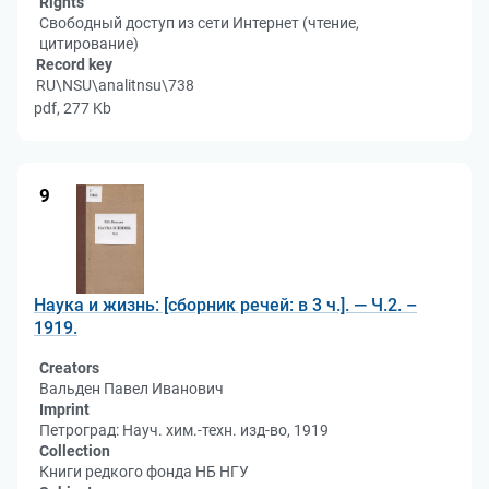
Rights
Свободный доступ из сети Интернет (чтение,
цитирование)
Record key
RU\NSU\analitnsu\738
pdf, 277 Kb
9
Наука и жизнь: [сборник речей: в 3 ч.]. — Ч.2. –
1919.
Creators
Вальден Павел Иванович
Imprint
Петроград: Науч. хим.-техн. изд-во, 1919
Collection
Книги редкого фонда НБ НГУ