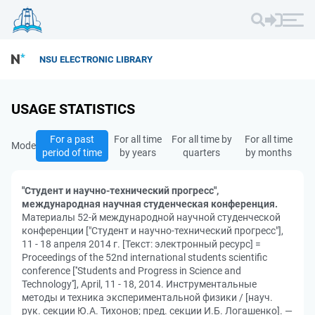
NSU ELECTRONIC LIBRARY
USAGE STATISTICS
For a past
For all time
For all time by
For all time
Mode
period of time
by years
quarters
by months
"Студент и научно-технический прогресс",
международная научная студенческая конференция.
Материалы 52-й международной научной студенческой
конференции ["Студент и научно-технический прогресс"],
11 - 18 апреля 2014 г. [Текст: электронный ресурс] =
Proceedings of the 52nd international students scientific
conference [''Students and Progress in Science and
Technology''], April, 11 - 18, 2014. Инструментальные
методы и техника экспериментальной физики / [науч.
рук. секции Ю.А. Тихонов; пред. секции И.Б. Логашенко]. —