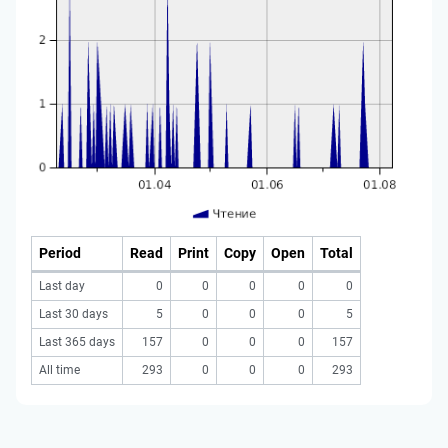
Period
Read
Print
Copy
Open
Total
Last day
0
0
0
0
0
Last 30 days
5
0
0
0
5
Last 365 days
157
0
0
0
157
All time
293
0
0
0
293