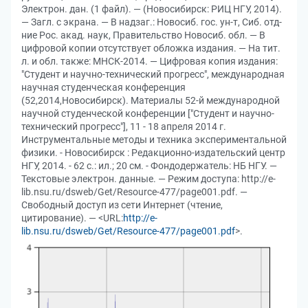
Электрон. дан. (1 файл). — (Новосибирск: РИЦ НГУ, 2014).
— Загл. с экрана. — В надзаг.: Новосиб. гос. ун-т, Сиб. отд-
ние Рос. акад. наук, Правительство Новосиб. обл. — В
цифровой копии отсутствует обложка издания. — На тит.
л. и обл. также: МНСК-2014. — Цифровая копия издания:
"Студент и научно-технический прогресс", международная
научная студенческая конференция
(52,2014,Новосибирск). Материалы 52-й международной
научной студенческой конференции ["Студент и научно-
технический прогресс"], 11 - 18 апреля 2014 г.
Инструментальные методы и техника экспериментальной
физики. - Новосибирск : Редакционно-издательский центр
НГУ, 2014. - 62 с.: ил.; 20 см. - Фондодержатель: НБ НГУ. —
Текстовые электрон. данные. — Режим доступа: http://e-
lib.nsu.ru/dsweb/Get/Resource-477/page001.pdf. —
Свободный доступ из сети Интернет (чтение,
цитирование). — <URL:
http://e-
lib.nsu.ru/dsweb/Get/Resource-477/page001.pdf
>.