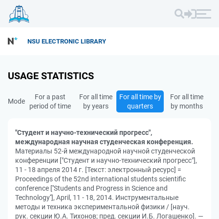
NSU ELECTRONIC LIBRARY
USAGE STATISTICS
For a past
For all time
For all time by
For all time
Mode
period of time
by years
quarters
by months
"Студент и научно-технический прогресс",
международная научная студенческая конференция.
Материалы 52-й международной научной студенческой
конференции ["Студент и научно-технический прогресс"],
11 - 18 апреля 2014 г. [Текст: электронный ресурс] =
Proceedings of the 52nd international students scientific
conference [''Students and Progress in Science and
Technology''], April, 11 - 18, 2014. Инструментальные
методы и техника экспериментальной физики / [науч.
рук. секции Ю.А. Тихонов; пред. секции И.Б. Логашенко]. —