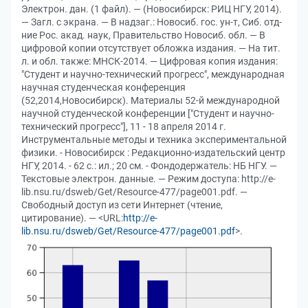
Электрон. дан. (1 файл). — (Новосибирск: РИЦ НГУ, 2014).
— Загл. с экрана. — В надзаг.: Новосиб. гос. ун-т, Сиб. отд-
ние Рос. акад. наук, Правительство Новосиб. обл. — В
цифровой копии отсутствует обложка издания. — На тит.
л. и обл. также: МНСК-2014. — Цифровая копия издания:
"Студент и научно-технический прогресс", международная
научная студенческая конференция
(52,2014,Новосибирск). Материалы 52-й международной
научной студенческой конференции ["Студент и научно-
технический прогресс"], 11 - 18 апреля 2014 г.
Инструментальные методы и техника экспериментальной
физики. - Новосибирск : Редакционно-издательский центр
НГУ, 2014. - 62 с.: ил.; 20 см. - Фондодержатель: НБ НГУ. —
Текстовые электрон. данные. — Режим доступа: http://e-
lib.nsu.ru/dsweb/Get/Resource-477/page001.pdf. —
Свободный доступ из сети Интернет (чтение,
цитирование). — <URL:
http://e-
lib.nsu.ru/dsweb/Get/Resource-477/page001.pdf
>.