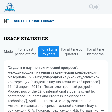
NSU ELECTRONIC LIBRARY
USAGE STATISTICS
For a past
For all time
For all time by
For all time
Mode
period of time
by years
quarters
by months
"Студент и научно-технический прогресс",
международная научная студенческая конференция.
Материалы 52-й международной научной студенческой
конференции ["Студент и научно-технический прогресс"],
11 - 18 апреля 2014 г. [Текст: электронный ресурс] =
Proceedings of the 52nd international students scientific
conference [''Students and Progress in Science and
Technology''], April, 11 - 18, 2014. Инструментальные
методы и техника экспериментальной физики / [науч.
рук. секции Ю.А. Тихонов; пред. секции И.Б. Логашенко]. —