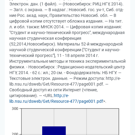
Электрон. дан. (1 файл). — (Новосибирск: РИЦ НГУ, 2014).
— Загл. с экрана. — В надзаг.: Новосиб. гос. ун-т, Сиб. отд-
ние Рос. акад. наук, Правительство Новосиб. обл. — В
цифровой копии отсутствует обложка издания. — На тит.
л. и обл. также: МНСК-2014. — Цифровая копия издания:
"Студент и научно-технический прогресс", международная
научная студенческая конференция
(52,2014,Новосибирск). Материалы 52-й международной
научной студенческой конференции ["Студент и научно-
технический прогресс"], 11 - 18 апреля 2014 г.
Инструментальные методы и техника экспериментальной
физики. - Новосибирск : Редакционно-издательский центр
НГУ, 2014. - 62 с.: ил.; 20 см. - Фондодержатель: НБ НГУ. —
Текстовые электрон. данные. — Режим доступа: http://e-
lib.nsu.ru/dsweb/Get/Resource-477/page001.pdf. —
Свободный доступ из сети Интернет (чтение,
цитирование). — <URL:
http://e-
lib.nsu.ru/dsweb/Get/Resource-477/page001.pdf
>.